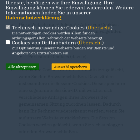
Dienste, benötigen wir Ihre Einwilligung. Ihre
effektiver zu machen.
Einwilligung können Sie jederzeit widerrufen. Weitere
Informationen finden Sie in unserer
Datenschutzerklärung
.
(2) Einsatz von Cookies:
Diese Website nutzt folgende Arten von Cookies,
Technisch notwendige Cookies (
Übersicht
)
deren Umfang und Funktionsweise im Folgenden
Die notwendigen Cookies werden allein für den
erläutert werden:
ordnungsgemäßen Gebrauch der Webseite benötigt.
Cookies von Drittanbietern (
Übersicht
)
Transiente Cookies (dazu b)
Zur Optimierung unserer Webseite binden wir Dienste und
Angebote von Drittanbietern ein.
Persistente Cookies (dazu c).
Alle akzeptieren
Auswahl speichern
Transiente Cookies werden automatisiert gelöscht,
wenn Sie den Browser schließen. Dazu zählen
insbesondere die Session-Cookies. Diese speichern
eine sogenannte Session-ID, mit welcher sich
verschiedene Anfragen Ihres Browsers der
gemeinsamen Sitzung zuordnen lassen. Dadurch
kann Ihr Rechner wiedererkannt werden, wenn Sie
auf unsere Website zurückkehren. Die Session-
Cookies werden gelöscht, wenn Sie sich ausloggen
oder den Browser schließen.