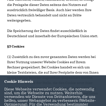
die Preisgabe dieser Daten seitens des Nutzers auf
ausdrücklich freiwilliger Basis. Auch hier werden Ihre
Daten vertraulich behandelt und nicht an Dritte
weitergegeben.
Die Speicherung der Daten findet ausschließlich in
Deutschland und innerhalb der Europäischen Union statt.
§3 Cookies
(1) Zusätzlich zu den zuvor genannten Daten werden bei
Ihrer Nutzung unserer Website Cookies auf Ihrem
Rechner gespeichert. Bei Cookies handelt es sich um
kleine Textdateien, die auf Ihrer Festplatte dem von Ihnen
verwendeten Browser zugeordnet gespeichert werden
Cookie Hinweis
und durch welche der Stelle, die den Cookie setzt (hier
durch uns), bestimmte Informationen zufließen. Cookies
Diese Webseite verwendet Cookies, die notwendig
sind, um die Webseite zu nutzen. Weiterhin
können keine Programme ausführen oder Viren auf Ihren
verwenden wir Dienste von Drittanbietern, die uns
Computer übertragen. Sie dienen dazu, das
helfen, unser Webangebot zu verbessern (Website-
Internetangebot insgesamt nutzerfreundlicher und
Optmierung). Für die Verwendung bestimmter