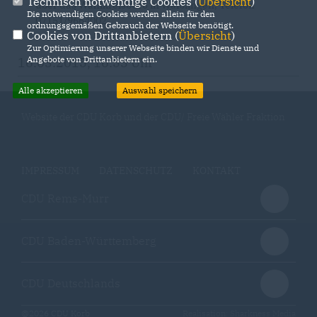
Technisch notwendige Cookies (
Übersicht
)
über das Wahlkreisbüro in Waiblingen, Telefon
Die notwendigen Cookies werden allein für den
07151/9664002.
ordnungsgemäßen Gebrauch der Webseite benötigt.
Cookies von Drittanbietern (
Übersicht
)
Zur Optimierung unserer Webseite binden wir Dienste und
Angebote von Drittanbietern ein.
16.03.2015, 16:53 Uhr
Alle akzeptieren
Auswahl speichern
Website der CDU Korb und der CDU/ Freie Wähler Fraktion
IMPRESSUM
DATENSCHUTZ
KONTAKT
CDU Rems-Murr
CDU Baden-Württemberg
CDU Deutschlands
@2026 CDU Korb
Realisation: Sharkness Media