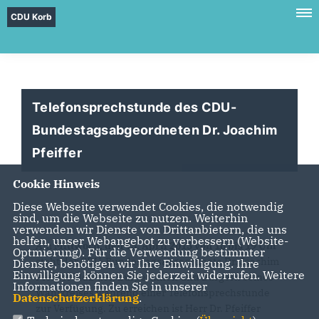
CDU Korb
Telefonsprechstunde des CDU-
Bundestagsabgeordneten Dr. Joachim
Pfeiffer
Cookie Hinweis
Diese Webseite verwendet Cookies, die notwendig
sind, um die Webseite zu nutzen. Weiterhin
verwenden wir Dienste von Drittanbietern, die uns
helfen, unser Webangebot zu verbessern (Website-
Am
Mittwoch, den 15. April 2015 von 18 bis 19 Uhr
Optmierung). Für die Verwendung bestimmter
steht der CDU-Bundestagsabgeordnete Dr. Joachim
Dienste, benötigen wir Ihre Einwilligung. Ihre
Einwilligung können Sie jederzeit widerrufen. Weitere
Pfeiffer MdB den Bürgerinnen und Bürgern seines
Informationen finden Sie in unserer
Wahlkreises während einer Telefonsprechstunde
Datenschutzerklärung
.
zur Verfügung. Zu erreichen ist Herr Dr. Pfeiffer