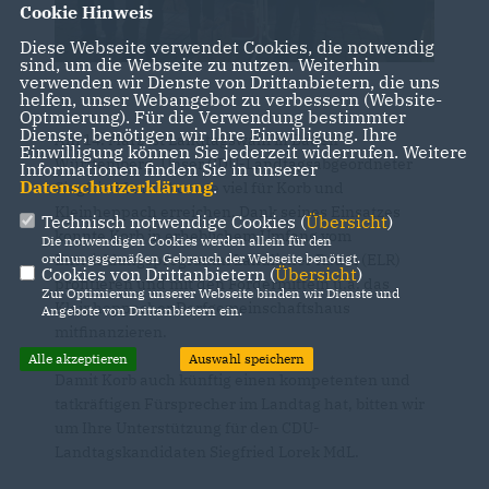
Cookie Hinweis
Diese Webseite verwendet Cookies, die notwendig
sind, um die Webseite zu nutzen. Weiterhin
verwenden wir Dienste von Drittanbietern, die uns
helfen, unser Webangebot zu verbessern (Website-
Optmierung). Für die Verwendung bestimmter
Dienste, benötigen wir Ihre Einwilligung. Ihre
Am 14. März ist Landtagswahl in Baden-
Einwilligung können Sie jederzeit widerrufen. Weitere
Württemberg. Unser CDU-Landtagsabgeordneter
Informationen finden Sie in unserer
Datenschutzerklärung
.
Siegfried Lorek konnte viel für Korb und
Kleinheppach erreichen. Dank seines Einsatzes
Technisch notwendige Cookies (
Übersicht
)
konnte Korb in erheblichem Umfang vom
Die notwendigen Cookies werden allein für den
ordnungsgemäßen Gebrauch der Webseite benötigt.
Entwicklungsprogramm Ländlicher Raum (ELR)
Cookies von Drittanbietern (
Übersicht
)
profitieren und mit den Fördermitteln u.a. das
Zur Optimierung unserer Webseite binden wir Dienste und
Kleinheppacher Dorfgemeinschaftshaus
Angebote von Drittanbietern ein.
mitfinanzieren.
Alle akzeptieren
Auswahl speichern
Damit Korb auch künftig einen kompetenten und
tatkräftigen Fürsprecher im Landtag hat, bitten wir
um Ihre Unterstützung für den CDU-
Landtagskandidaten Siegfried Lorek MdL.