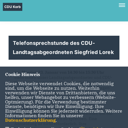
CDU Korb
Telefonsprechstunde des CDU-
Landtagsabgeordneten Siegfried Lorek
Am
Montag, 23. Januar von 14:30 bis 15:30 Uhr
Cookie Hinweis
steht Ihnen unser Landtagsabgeordneter und CDU-
Kreisvorsitzender, Staatssekretär Siegfried Lorek,
Diese Webseite verwendet Cookies, die notwendig
sind, um die Webseite zu nutzen. Weiterhin
im Rahmen einer Telefonsprechstunde für Fragen
verwenden wir Dienste von Drittanbietern, die uns
oder Anregungen an die Landespolitik zur
helfen, unser Webangebot zu verbessern (Website-
Verfügung.
Optmierung). Für die Verwendung bestimmter
Dienste, benötigen wir Ihre Einwilligung. Ihre
Siegfried Lorek ist in diesem Zeitraum über die
Einwilligung können Sie jederzeit widerrufen. Weitere
Telefonnummer 0711/2063-8490 erreichbar, um mit
Informationen finden Sie in unserer
Ihnen über Ihre Anliegen zu sprechen. Eine
Datenschutzerklärung
.
Anmeldung ist nicht erforderlich. Ihre