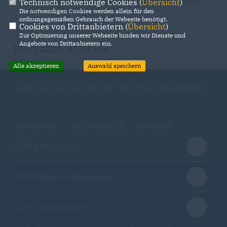
Technisch notwendige Cookies (
Übersicht
)
Landtagsabgeordneter Siegfried Lorek freut sich auf
interessante Gespräche!
Die notwendigen Cookies werden allein für den
ordnungsgemäßen Gebrauch der Webseite benötigt.
Cookies von Drittanbietern (
Übersicht
)
Zur Optimierung unserer Webseite binden wir Dienste und
Angebote von Drittanbietern ein.
13.01.2023, 07:01 Uhr
Alle akzeptieren
Auswahl speichern
Website der CDU Korb und der CDU/ Freie Wähler Fraktion
IMPRESSUM
DATENSCHUTZ
KONTAKT
CDU Rems-Murr
CDU Baden-Württemberg
CDU Deutschlands