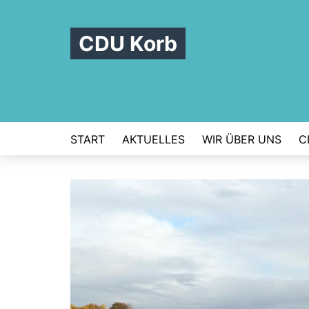
CDU Korb
START
AKTUELLES
WIR ÜBER UNS
C