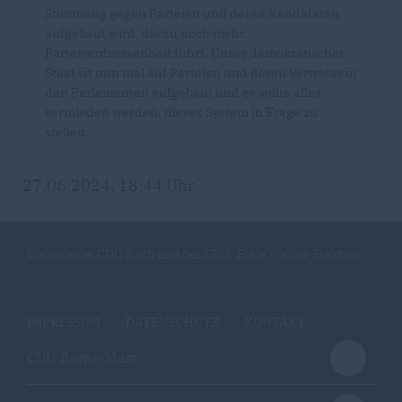
Stimmung gegen Parteien und deren Kandidaten
aufgebaut wird, die zu noch mehr
Parteiverdrossenheit führt. Unser demokratischer
Staat ist nun mal auf Parteien und deren Vertreter in
den Parlamenten aufgebaut und es sollte alles
vermieden werden, dieses System in Frage zu
stellen.
27.06.2024, 18:44 Uhr
Website der CDU Korb und der CDU/ Freie Wähler Fraktion
IMPRESSUM
DATENSCHUTZ
KONTAKT
CDU Rems-Murr