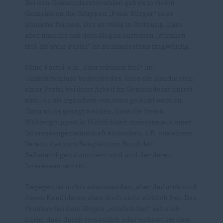
Bei den Gemeinderatswahlen gab es in vielen
Gemeinden die Gruppen „Freie Bürger“ oder
ähnliche Namen. Das ist völlig in Ordnung. Dass
aber manche mit dem Slogan auftraten „Wirklich
frei, ist ohne Partei" ist zu mindestens fragwürdig.
Ohne Partei, o.k., aber wirklich frei? Im
Umkehrschluss bedeutet das, dass die Kandidaten
einer Partei bei ihrer Arbeit im Gemeinderat unfrei
sind, da sie irgendwie von oben gelenkt werden.
Dazu muss gesagt werden, dass die freien
Wählergruppen in Wirklichkeit meistens aus einer
Interessengemeinschaft entstehen, z.B. aus einem
Verein, der zum Beispiel vom Bund der
Selbständigen dominiert wird und der deren
Interessen vertritt.
Dagegen ist nichts einzuwenden, aber dadurch sind
deren Kandidaten eben doch nicht wirklich frei. Das
Problem bei dem Slogan „wirklich frei“ sehe ich
darin, dass damit vorsätzlich oder unbewusst eine