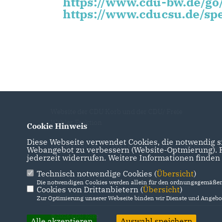
https://www.cdu-bw.de/go
https://www.cducsu.de/spe
Website der CDU Korb und der CDU/ Freie
Wähler Fraktion
Cookie Hinweis
Diese Webseite verwendet Cookies, die notwendig si
IMPRESSUM
DATENSCHUTZ
KONTAKT
Webangebot zu verbessern (Website-Optmierung). Fü
jederzeit widerrufen. Weitere Informationen finden
Technisch notwendige Cookies (
Übersicht
)
Die notwendigen Cookies werden allein für den ordnungsgemäßen 
Cookies von Drittanbietern (
Übersicht
)
Zur Optimierung unserer Webseite binden wir Dienste und Angebot
@2026 CDU Korb
Alle akzeptieren
Auswahl speichern